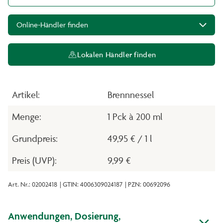
Online-Händler finden
Lokalen Händler finden
Artikel:
Brennnessel
Menge:
1 Pck à 200 ml
Grundpreis:
49,95 € / 1 l
Preis (UVP):
9,99 €
Art. Nr.: 02002418
| GTIN: 4006309024187
| PZN: 00692096
Anwendungen, Dosierung,