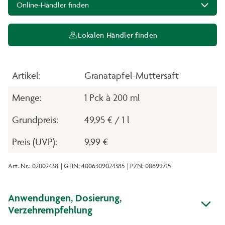
Online-Händler finden
Lokalen Händler finden
Artikel:
Granatapfel-Muttersaft
Menge:
1 Pck à 200 ml
Grundpreis:
49,95 € / 1 l
Preis (UVP):
9,99 €
Art. Nr.: 02002438
| GTIN: 4006309024385
| PZN: 00699715
Anwendungen, Dosierung,
Verzehrempfehlung