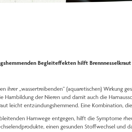
gshemmenden Begleiteffekten hilft Brennnesselkraut
gen ihrer „wassertreibenden“ (aquaretischen) Wirkung g
die Harnbildung der Nieren und damit auch die Harnauss
kraut leicht entzündungshemmend. Eine Kombination, die s
ableitenden Harnwege entgegen, hilft die Symptome rheu
hselendprodukte, einen gesunden Stoffwechsel und d