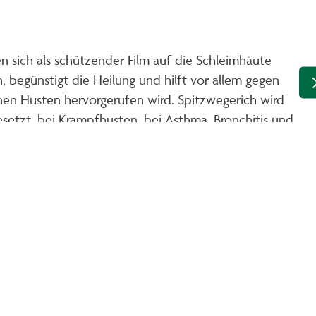
n sich als schützender Film auf die Schleimhäute
 begünstigt die Heilung und hilft vor allem gegen
enen Husten hervorgerufen wird. Spitzwegerich wird
setzt, bei Krampfhusten, bei Asthma, Bronchitis und
: von