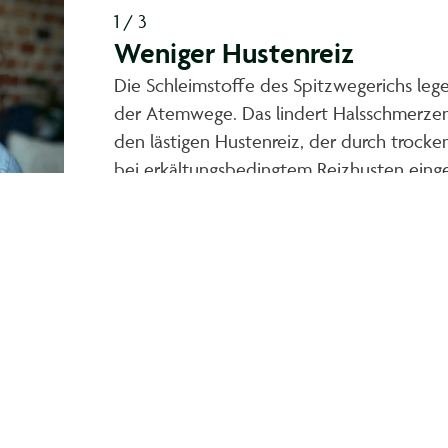
1 / 3
Weniger Hustenreiz
Die Schleimstoffe des Spitzwegerichs lege
der Atemwege. Das lindert Halsschmerzen,
den lästigen Hustenreiz, der durch trock
bei erkältungsbedingtem Reizhusten einge
Halsschmerzen.
ensaft von Schoenenberger